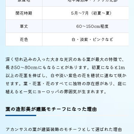
開花時期
5月〜7月（初夏〜夏）
草丈
60〜150cm程度
花色
白・淡紫・ピンクなど
深く切れ込みの入った大きな光沢のある葉が最大の特徴で、
長さ50〜80cmにもなることがあります。初夏になると1m
以上の花茎を伸ばし、白や淡い紫色の花を穂状に連ねて咲か
せます。葉・花茎・花のすべてに独特の存在感があり、庭に
植えると一気にヨーロッパの雰囲気が生まれます。
葉の造形美が建築モチーフになった理由
アカンサスの葉が建築装飾のモチーフとして選ばれた理由