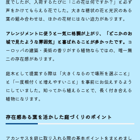
度でしたが、入荷するたびに「この花は何ですか？」と必ず
声をかけてもらえる花でした。大きな穂状の花と光沢のある
葉の組み合わせは、ほかの花材にはない迫力があります。
アレンジメントに使うと一気に格調が上がり、「どこかのお
城で見たような雰囲気」と喜ばれることが多かったです。
ヨ
ーロッパの建築・美術の香りがする植物ならではの、唯一無
二の存在感があります。
庭木として提案する際は「大きくなるので場所を選ぶこと」
と「一度根付くと増えやすいこと」を事前にお伝えするよう
にしていました。知ってから植えることで、長く付き合える
植物になります。
存在感ある葉を活かした庭づくりのポイント
アカンサスを庭に取り入れる際の基本ポイントをまとめまし