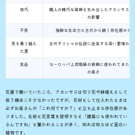
技巧
職人の精巧な装飾を生み出したアカンサス文
の影響
不死
強靭な生命力と古代から続く存在感から
死を乗り越え
古代ギリシャの伝説に由来する深い愛情の表
た愛
気品
ヨーロッパ上流階級の装飾に使われてきた格
の高さ
花屋で働いていたころ、アカンサスは切り花や鉢植えとして
扱う機会こそ少なかったですが、花材として仕入れたときは
必ずお客さんが「これ何ですか？」と立ち止まる存在感があ
りました。名前と花言葉を説明すると「建築にも使われてい
るんですね」と驚かれることが多く、知れば知るほど面白い
植物です。