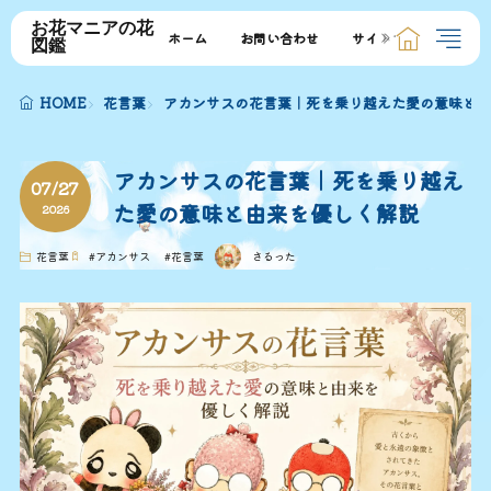
お花マニアの花
ホーム
お問い合わせ
サイトマップ
図鑑
HOME
花言葉
アカンサスの花言葉｜死を乗り越えた愛の意味と由
アカンサスの花言葉｜死を乗り越え
07/27
た愛の意味と由来を優しく解説
2026
花言葉
#
アカンサス
#
花言葉
さるった