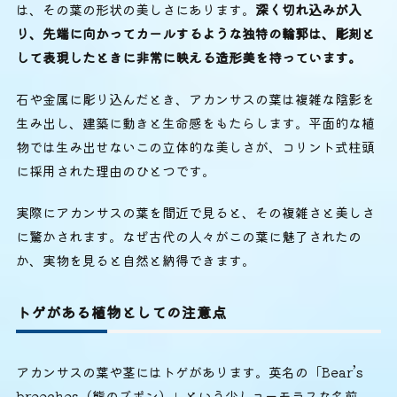
は、その葉の形状の美しさにあります。
深く切れ込みが入
り、先端に向かってカールするような独特の輪郭は、彫刻と
して表現したときに非常に映える造形美を持っています。
石や金属に彫り込んだとき、アカンサスの葉は複雑な陰影を
生み出し、建築に動きと生命感をもたらします。平面的な植
物では生み出せないこの立体的な美しさが、コリント式柱頭
に採用された理由のひとつです。
実際にアカンサスの葉を間近で見ると、その複雑さと美しさ
に驚かされます。なぜ古代の人々がこの葉に魅了されたの
か、実物を見ると自然と納得できます。
トゲがある植物としての注意点
アカンサスの葉や茎にはトゲがあります。英名の「Bear’s
breeches（熊のズボン）」という少しユーモラスな名前