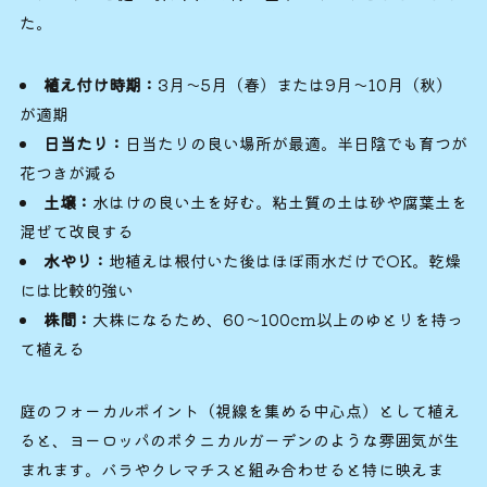
た。
植え付け時期：
3月〜5月（春）または9月〜10月（秋）
が適期
日当たり：
日当たりの良い場所が最適。半日陰でも育つが
花つきが減る
土壌：
水はけの良い土を好む。粘土質の土は砂や腐葉土を
混ぜて改良する
水やり：
地植えは根付いた後はほぼ雨水だけでOK。乾燥
には比較的強い
株間：
大株になるため、60〜100cm以上のゆとりを持っ
て植える
庭のフォーカルポイント（視線を集める中心点）として植え
ると、ヨーロッパのボタニカルガーデンのような雰囲気が生
まれます。バラやクレマチスと組み合わせると特に映えま