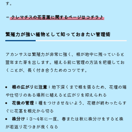
す。
⇒
クレマチスの花言葉に関するページはコチラ♪
繁殖力が強い植物として知っておきたい管理術
アカンサスは繁殖力が非常に強く、根が地中に残っていると
翌年また芽を出します。植える前に管理の方法を把握してお
くことが、長く付き合うためのコツです。
根の広がりに注意：
地下深くまで根を張るため、花壇の端
や仕切りのある場所に植えると広がりを抑えられる
花後の管理：
種をつけさせないよう、花穂が終わったらす
ぐに花茎を根元から切る
株分け：
3〜4年に一度、春または秋に株分けをすると株
が若返り花つきが良くなる