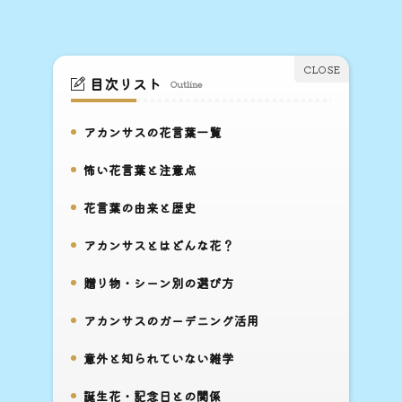
目次リスト
Outline
アカンサスの花言葉一覧
1.
怖い花言葉と注意点
2.
花言葉の由来と歴史
3.
アカンサスとはどんな花？
4.
贈り物・シーン別の選び方
5.
アカンサスのガーデニング活用
6.
意外と知られていない雑学
7.
誕生花・記念日との関係