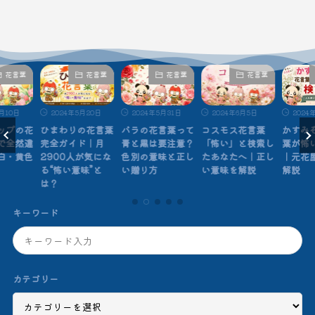
花言葉
花言葉
花言葉
花言葉
月10日
2024年5月20日
2024年5月31日
2024年6月5日
2024
ップの花
ひまわりの花言葉
バラの花言葉って
コスモス花言葉
かすみ
で全然違
完全ガイド｜月
青と黒は要注意？
「怖い」と検索し
葉が怖
白・黄色
2900人が気にな
色別の意味と正し
たあなたへ｜正し
｜元花
る“怖い意味”と
い贈り方
い意味を解説
解説
は？
キーワード
カテゴリー