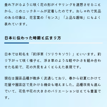
垂れ下がるように咲く花の形がイヤリングを連想させること
から、このニックネームが定着したのです。おしゃれで気品
のある印象は、花言葉の「センス」「上品な趣味」にもよく
表れています。
日本に伝わった時期と広まり方
日本では和名を「釣浮草（ツリウキソウ）」といいます。釣
り下がって咲く様子と、浮き草のような軽やかさを組み合わ
せた名前で、花の外見をよくとらえた表現です。
現在は園芸品種が数多く流通しており、春から初夏にかけて
花屋や園芸店で見かける機会も増えました。品種改良も進ん
でいて、花色や花の大きさのバリエーションはとても豊富で
す。