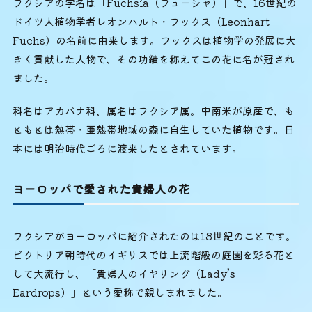
フクシアの学名は「Fuchsia（フューシャ）」で、16世紀の
ドイツ人植物学者レオンハルト・フックス（Leonhart
Fuchs）の名前に由来します。フックスは植物学の発展に大
きく貢献した人物で、その功績を称えてこの花に名が冠され
ました。
科名はアカバナ科、属名はフクシア属。中南米が原産で、も
ともとは熱帯・亜熱帯地域の森に自生していた植物です。日
本には明治時代ごろに渡来したとされています。
ヨーロッパで愛された貴婦人の花
フクシアがヨーロッパに紹介されたのは18世紀のことです。
ビクトリア朝時代のイギリスでは上流階級の庭園を彩る花と
して大流行し、「貴婦人のイヤリング（Lady’s
Eardrops）」という愛称で親しまれました。