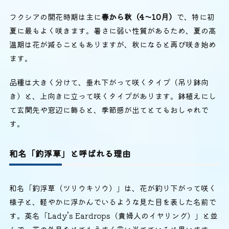
フクシアの開花時期は主に
春から秋（4〜10月）
で、特に初
夏に最もよく咲きます。暑さに弱い性質があるため、夏の高
温期は花が減ることもありますが、秋になると再び咲き始め
ます。
品種は大きく分けて、垂れ下がって咲くタイプ（吊り鉢向
き）と、上向きに立って咲くタイプがあります。鉢植えにし
て玄関先や窓辺に飾ると、季節感が出てとてもおしゃれで
す。
和名「釣浮草」と呼ばれる理由
和名「釣浮草（ツリウキソウ）」は、花が釣り下がって咲く
様子と、軽やかに浮かんでいるような見た目を表した名前で
す。英名「Lady’s Eardrops（貴婦人のイヤリング）」と並