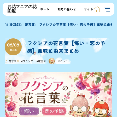
お花マニアの花
ホーム
お問い合わせ
サイトマップ
図鑑
HOME
花言葉
フクシアの花言葉【怖い・恋の予感】意味と由来ま
フクシアの花言葉【怖い・恋の予
08/08
感】意味と由来まとめ
2026
花言葉
#
フクシア
#
花言葉
さるった