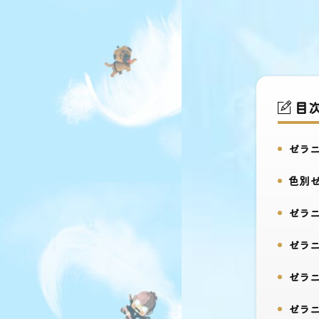
目
ゼラニ
1.
色別ゼ
2.
ゼラニ
3.
ゼラニ
4.
ゼラニ
5.
ゼラニ
6.