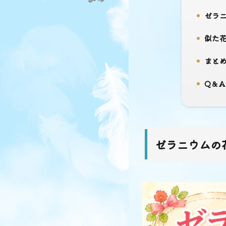
ゼラニ
7.
似た花
8.
まと
9.
Q＆A
10.
ゼラニウムの