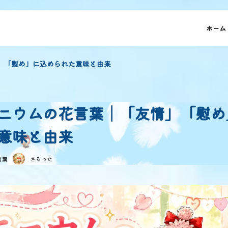
ホーム
」「慰め」に込められた意味と由来
ニウムの花言葉│「友情」「慰め
意味と由来
言葉
さるった