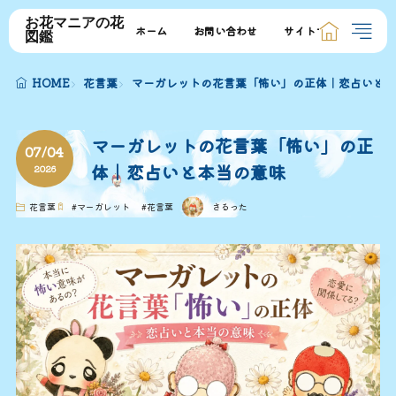
お花マニアの花
ホーム
お問い合わせ
サイトマップ
図鑑
HOME
花言葉
マーガレットの花言葉「怖い」の正体｜恋占いと本
マーガレットの花言葉「怖い」の正
07/04
体｜恋占いと本当の意味
2026
花言葉
#
マーガレット
#
花言葉
さるった