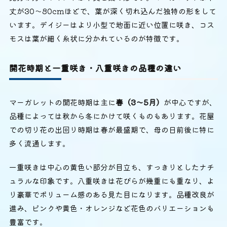
丈が30〜80cmほどで、葉が深く切れ込んだ独特の形をして
います。デイジーはより小型で地面に近い位置に咲き、コス
モスは葉が細く糸状に分かれているのが特徴です。
開花時期と一重咲き・八重咲きの品種の違い
マーガレットの開花時期は主に
春（3〜5月）
が中心ですが、
品種によっては秋から冬にかけて咲くものもあります。花屋
での切り花の出回り時期は春が最盛期で、母の日前後に特に
多く流通します。
一重咲きは中心の黄色い部分が目立ち、すっきりとしたナチ
ュラルな印象です。八重咲きは花びらが幾重にも重なり、よ
り豪華でボリューム感のある見た目になります。品種改良が
進み、ピンクや黄色・オレンジなど花色のバリエーションも
豊富です。