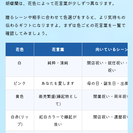
胡蝶蘭は、花色によって花言葉が少しずつ異なります。
贈るシーンや相手に合わせて色選びをすると、より気持ちの
伝わるギフトになりますよ。まずは色ごとの花言葉を一覧で
確認してみましょう。
花色
花言葉
向いているシーン
白
純粋・清純
開店祝い・就任祝い・結
祝い
ピンク
あなたを愛します
母の日・誕生日・出産祝
黄色
商売繁盛(縁起物とし
開業祝い・周年祝い
て)
白赤(リッ
紅白カラーで縁起が
開店祝い・還暦祝い
プ)
良い