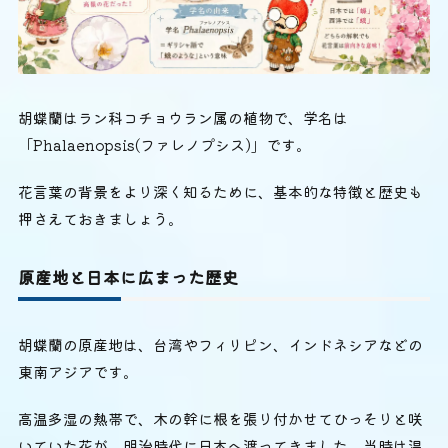
胡蝶蘭はラン科コチョウラン属の植物で、学名は
「Phalaenopsis(ファレノプシス)」です。
花言葉の背景をより深く知るために、基本的な特徴と歴史も
押さえておきましょう。
原産地と日本に広まった歴史
胡蝶蘭の原産地は、台湾やフィリピン、インドネシアなどの
東南アジアです。
高温多湿の熱帯で、木の幹に根を張り付かせてひっそりと咲
いていた花が、明治時代に日本へ渡ってきました。当時は温