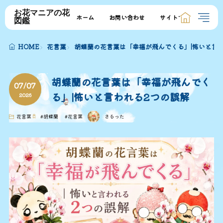
お花マニアの花
ホーム
お問い合わせ
サイトマップ
図鑑
HOME
花言葉
胡蝶蘭の花言葉は「幸福が飛んでくる」|怖いと言
胡蝶蘭の花言葉は「幸福が飛んでく
07/07
る」|怖いと言われる2つの誤解
2026
花言葉
#
胡蝶蘭
#
花言葉
さるった