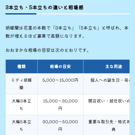
3本立ち・5本立ちの違いと相場感
胡蝶蘭は花茎の本数で「3本立ち」「5本立ち」と呼ばれ、本
数が増えるほど豪華で高額になります。
おおまかな相場の目安は次のとおりです。
種類
相場の目安
主な用途
ミディ胡蝶
5,000〜15,000円
個人への誕生日・母の
蘭
大輪3本立
15,000〜30,000
開店祝い・就任祝いの定
ち
円
大輪5本立
30,000〜50,000
重要な取引先・格式ある
ち
円
典