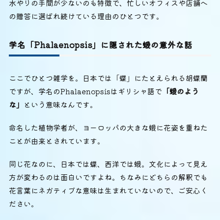
水やりの手間が少ないのも特徴で、忙しいオフィスや店舗へ
の贈答に選ばれ続けている理由のひとつです。
学名「Phalaenopsis」に隠された蛾の意外な話
ここでひとつ雑学を。日本では「蝶」にたとえられる胡蝶蘭
ですが、学名のPhalaenopsisはギリシャ語で
「蛾のよう
な」
という意味なんです。
命名した植物学者が、ヨーロッパの大きな蛾に花姿を重ねた
ことが由来とされています。
同じ花なのに、日本では蝶、西洋では蛾。文化によって見え
方が変わるのは面白いですよね。ちなみにどちらの解釈でも
花言葉にネガティブな意味は生まれていないので、ご安心く
ださい。