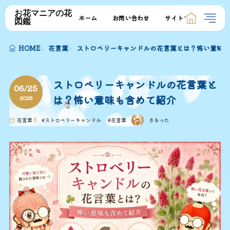
お花マニアの花
ホーム
お問い合わせ
サイトマップ
図鑑
HOME
花言葉
ストロベリーキャンドルの花言葉とは？怖い意味も
ストロベリーキャンドルの花言葉と
06/25
は？怖い意味も含めて紹介
2026
花言葉
#
ストロベリーキャンドル
#
花言葉
さるった