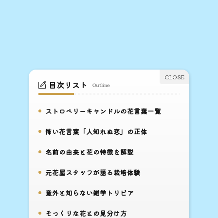
目次リスト
Outline
ストロベリーキャンドルの花言葉一覧
1.
怖い花言葉「人知れぬ恋」の正体
2.
名前の由来と花の特徴を解説
3.
元花屋スタッフが語る栽培体験
4.
意外と知らない雑学トリビア
5.
そっくりな花との見分け方
6.