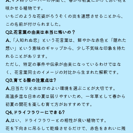
咲かせる植物です。
いちごのような花姿がろうそくの炎を連想させることから、
この名前が付けられました。
Q2.花言葉の由来は本当に怖いの？
A.
「人知れぬ恋」という花言葉は、鮮やかな赤色と「隠れた
想い」という意味のギャップから、少し不気味な印象を持た
れることがあります。
ただし、特定の事件や伝承が由来になっているわけではな
く、花言葉同士のイメージの対比から生まれた解釈です。
Q3.育てる際の注意点は?
A.
日当たりと水はけのよい環境を選ぶことが大切です。
高温多湿な日本の夏は弱りやすいため、一年草として春から
初夏の開花を楽しむ育て方がおすすめです。
Q4.ドライフラワーにできる?
A.
はい、ドライフラワーとの相性が良い植物です。
花を下向きに吊るして乾燥させるだけで、赤色をきれいに残