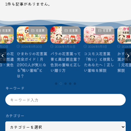
1件も記事がありません。
花言葉
花言葉
花言葉
花言葉
月10日
2024年5月20日
2024年5月31日
2024年6月5日
2024
ップの花
ひまわりの花言葉
バラの花言葉って
コスモス花言葉
かすみ
で全然違
完全ガイド｜月
青と黒は要注意？
「怖い」と検索し
葉が怖
白・黄色
2900人が気にな
色別の意味と正し
たあなたへ｜正し
｜元花
る“怖い意味”と
い贈り方
い意味を解説
解説
は？
キーワード
カテゴリー