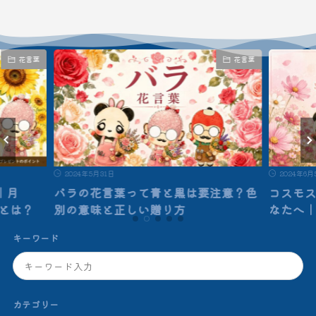
花言葉
花言葉
2024年5月31日
2024年6月
｜月
バラの花言葉って青と黒は要注意？色
コスモ
”とは？
別の意味と正しい贈り方
なたへ
キーワード
カテゴリー