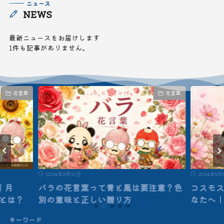
ニュース
NEWS
最新ニュースをお届けします
1件も記事がありません。
花言葉
花言葉
2024年5月31日
2024年6月
｜月
バラの花言葉って青と黒は要注意？色
コスモ
”とは？
別の意味と正しい贈り方
なたへ
キーワード