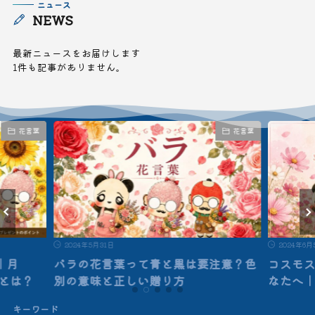
ニュース
NEWS
最新ニュースをお届けします
1件も記事がありません。
花言葉
花言葉
2024年5月31日
2024年6月
｜月
バラの花言葉って青と黒は要注意？色
コスモ
”とは？
別の意味と正しい贈り方
なたへ
キーワード