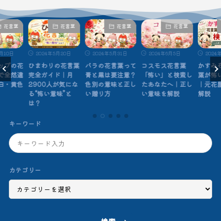
花言葉
花言葉
花言葉
花言葉
月10日
2024年5月20日
2024年5月31日
2024年6月5日
2024
ップの花
ひまわりの花言葉
バラの花言葉って
コスモス花言葉
かすみ
で全然違
完全ガイド｜月
青と黒は要注意？
「怖い」と検索し
葉が怖
白・黄色
2900人が気にな
色別の意味と正し
たあなたへ｜正し
｜元花
る“怖い意味”と
い贈り方
い意味を解説
解説
は？
キーワード
カテゴリー