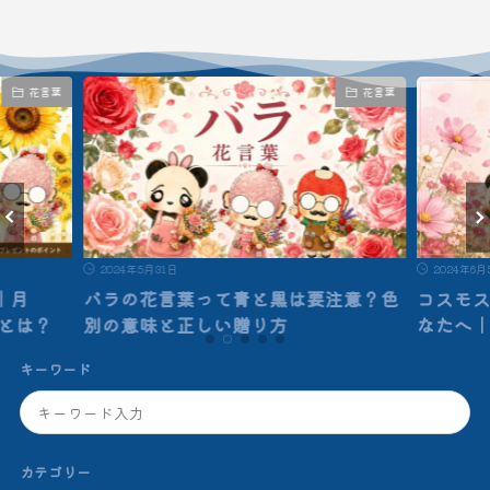
花言葉
花言葉
2024年5月31日
2024年6月
｜月
バラの花言葉って青と黒は要注意？色
コスモ
”とは？
別の意味と正しい贈り方
なたへ
キーワード
カテゴリー