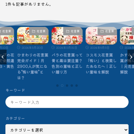
1件も記事がありません。
花言葉
花言葉
花言葉
花言葉
月10日
2024年5月20日
2024年5月31日
2024年6月5日
2024
ップの花
ひまわりの花言葉
バラの花言葉って
コスモス花言葉
かすみ
で全然違
完全ガイド｜月
青と黒は要注意？
「怖い」と検索し
葉が怖
白・黄色
2900人が気にな
色別の意味と正し
たあなたへ｜正し
｜元花
る“怖い意味”と
い贈り方
い意味を解説
解説
は？
キーワード
カテゴリー