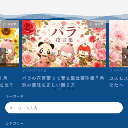
花言葉
花言葉
2024年5月31日
2024年6月
｜月
バラの花言葉って青と黒は要注意？色
コスモ
”とは？
別の意味と正しい贈り方
なたへ
キーワード
カテゴリー