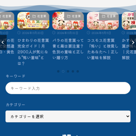
花言葉
花言葉
花言葉
花言葉
月10日
2024年5月20日
2024年5月31日
2024年6月5日
2024
ップの花
ひまわりの花言葉
バラの花言葉って
コスモス花言葉
かすみ
で全然違
完全ガイド｜月
青と黒は要注意？
「怖い」と検索し
葉が怖
白・黄色
2900人が気にな
色別の意味と正し
たあなたへ｜正し
｜元花
る“怖い意味”と
い贈り方
い意味を解説
解説
は？
キーワード
カテゴリー