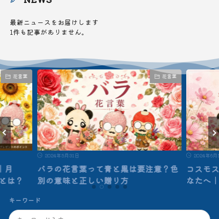
最新ニュースをお届けします
1件も記事がありません。
花言葉
花言葉
2024年5月31日
2024年6月
｜月
バラの花言葉って青と黒は要注意？色
コスモ
”とは？
別の意味と正しい贈り方
なたへ
キーワード