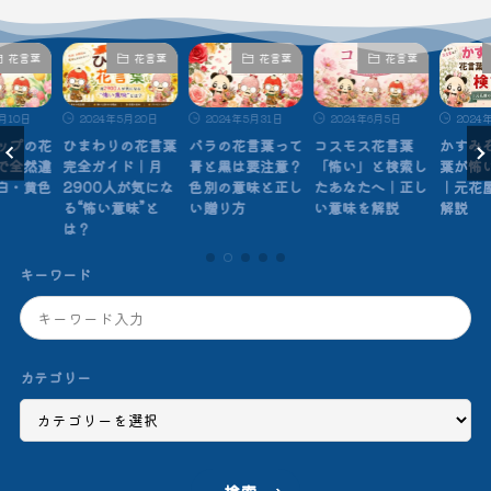
花言葉
花言葉
花言葉
花言葉
月10日
2024年5月20日
2024年5月31日
2024年6月5日
2024
ップの花
ひまわりの花言葉
バラの花言葉って
コスモス花言葉
かすみ
で全然違
完全ガイド｜月
青と黒は要注意？
「怖い」と検索し
葉が怖
白・黄色
2900人が気にな
色別の意味と正し
たあなたへ｜正し
｜元花
る“怖い意味”と
い贈り方
い意味を解説
解説
は？
キーワード
カテゴリー