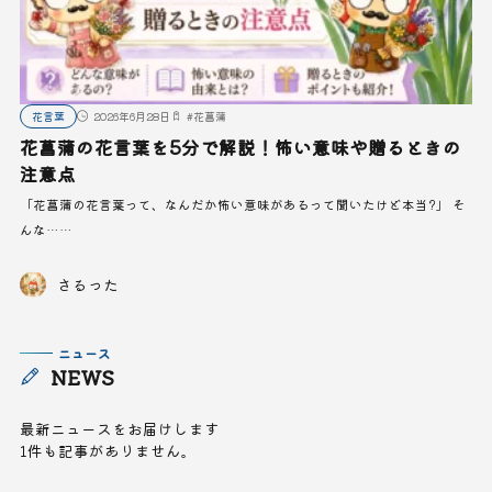
花言葉
2026年6月28日
#
花菖蒲
花菖蒲の花言葉を5分で解説！怖い意味や贈るときの
注意点
「花菖蒲の花言葉って、なんだか怖い意味があるって聞いたけど本当?」 そ
んな……
さるった
ニュース
NEWS
最新ニュースをお届けします
1件も記事がありません。