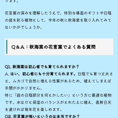
ります。
花言葉の深みを理解したうえで、特別な場面のギフトや日陰
の庭を彩る植物として、今年の秋に秋海棠を取り入れてみて
はいかがでしょうか。
Q＆A：秋海棠の花言葉でよくある質問
Q1.
秋海棠は初心者でも育てられますか？
A.
はい、初心者にも十分育てられます。
日陰でも育つ丈夫さ
と、ムカゴで自然に増える性質があるため、植えてしまえば
手間がかかりません。
特に「庭の日陰部分を何とかしたい」という方に最適な植物
です。水はけと保湿のバランスがとれた土に植え、直射日光
を避ければ毎年花を楽しめます。
Q2.
花言葉が怖いというのは本当ですか？