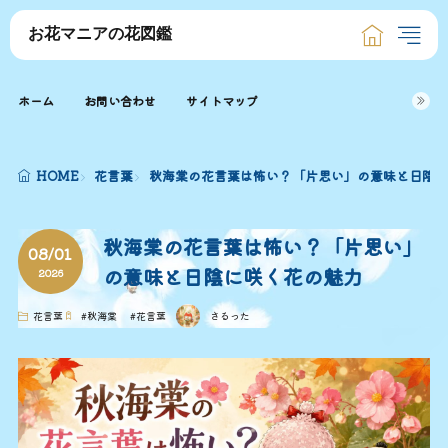
お花マニアの花図鑑
ホーム
お問い合わせ
サイトマップ
HOME
花言葉
秋海棠の花言葉は怖い？「片思い」の意味と日陰に
秋海棠の花言葉は怖い？「片思い」
08/01
の意味と日陰に咲く花の魅力
2026
花言葉
#
秋海棠
#
花言葉
さるった