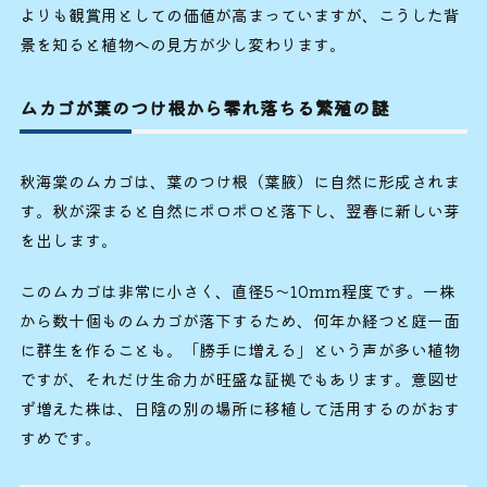
よりも観賞用としての価値が高まっていますが、こうした背
景を知ると植物への見方が少し変わります。
ムカゴが葉のつけ根から零れ落ちる繁殖の謎
秋海棠のムカゴは、葉のつけ根（葉腋）に自然に形成されま
す。秋が深まると自然にポロポロと落下し、翌春に新しい芽
を出します。
このムカゴは非常に小さく、直径5〜10mm程度です。一株
から数十個ものムカゴが落下するため、何年か経つと庭一面
に群生を作ることも。「勝手に増える」という声が多い植物
ですが、それだけ生命力が旺盛な証拠でもあります。意図せ
ず増えた株は、日陰の別の場所に移植して活用するのがおす
すめです。