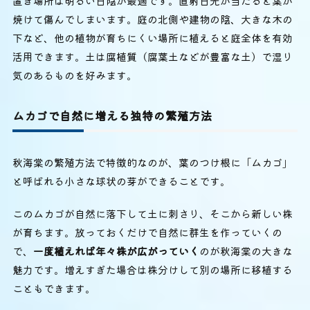
置き場所は明るい日陰が最適です。直射日光が当たると葉が
焼けて傷んでしまいます。庭の北側や建物の陰、大きな木の
下など、他の植物が育ちにくい場所に植えると庭全体を有効
活用できます。土は腐植質（腐葉土などが豊富な土）で湿り
気のあるものを好みます。
ムカゴで自然に増える独特の繁殖方法
秋海棠の繁殖方法で特徴的なのが、葉のつけ根に「ムカゴ」
と呼ばれる小さな球状の芽ができることです。
このムカゴが自然に落下して土に刺さり、そこから新しい株
が育ちます。放っておくだけで自然に群生を作っていくの
で、
一度植えれば年々株が広がっていく
のが秋海棠の大きな
魅力です。増えすぎた場合は株分けして別の場所に移植する
こともできます。