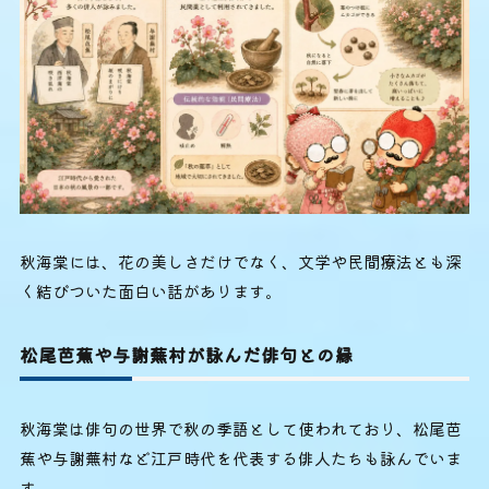
秋海棠には、花の美しさだけでなく、文学や民間療法とも深
く結びついた面白い話があります。
松尾芭蕉や与謝蕪村が詠んだ俳句との縁
秋海棠は俳句の世界で秋の季語として使われており、松尾芭
蕉や与謝蕪村など江戸時代を代表する俳人たちも詠んでいま
す。