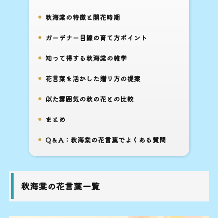
3.
秋海棠の特徴と開花時期
4.
ガーデナー目線の育て方ポイント
5.
知って得する秋海棠の雑学
6.
花言葉を活かした贈り方の提案
7.
似た雰囲気の秋の花との比較
8.
まとめ
9.
Q＆A：秋海棠の花言葉でよくある質問
10.
秋海棠の花言葉一覧