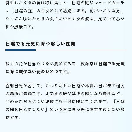
群生したときの姿は特に美しく、日陰の庭やシェードガーデ
ン（日陰の庭）の主役として活躍します。花が小ぶりな分、
たくさん咲いたときの柔らかいピンクの波は、見ていて心が
和む風景です。
日陰でも元気に育つ珍しい性質
多くの花が日当たりを必要とする中、秋海棠は
日陰でも元気
に育つ数少ない花のひとつ
です。
直射日光が苦手で、むしろ明るい日陰や木漏れ日が差す程度
の場所が最適です。北向きの庭や建物の陰になる場所など、
他の花が育ちにくい環境でも十分に咲いてくれます。「日陰
の庭を何とかしたい」という方に真っ先におすすめしたい植
物です。