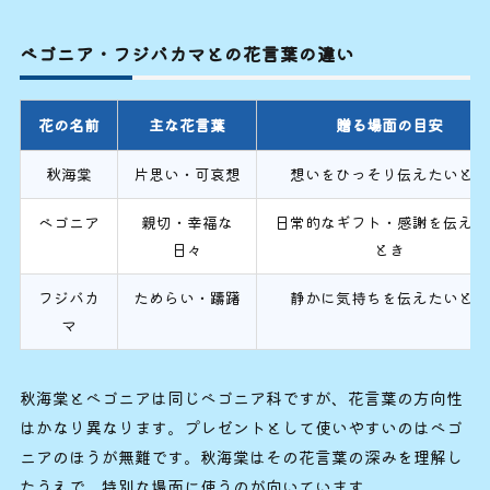
ベゴニア・フジバカマとの花言葉の違い
花の名前
主な花言葉
贈る場面の目安
秋海棠
片思い・可哀想
想いをひっそり伝えたいとき
ベゴニア
親切・幸福な
日常的なギフト・感謝を伝えた
日々
とき
フジバカ
ためらい・躊躇
静かに気持ちを伝えたいとき
マ
秋海棠とベゴニアは同じベゴニア科ですが、花言葉の方向性
はかなり異なります。プレゼントとして使いやすいのはベゴ
ニアのほうが無難です。秋海棠はその花言葉の深みを理解し
たうえで、特別な場面に使うのが向いています。