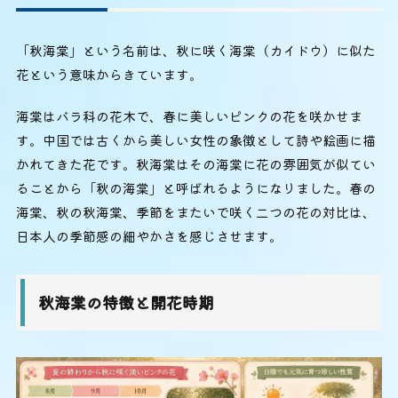
「秋海棠」という名前は、秋に咲く海棠（カイドウ）に似た
花という意味からきています。
海棠はバラ科の花木で、春に美しいピンクの花を咲かせま
す。中国では古くから美しい女性の象徴として詩や絵画に描
かれてきた花です。秋海棠はその海棠に花の雰囲気が似てい
ることから「秋の海棠」と呼ばれるようになりました。春の
海棠、秋の秋海棠、季節をまたいで咲く二つの花の対比は、
日本人の季節感の細やかさを感じさせます。
秋海棠の特徴と開花時期