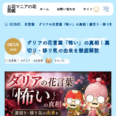
お花マニアの花
ホーム
お問い合わせ
サイトマップ
図鑑
HOME
花言葉
ダリアの花言葉「怖い」の真相｜裏切り・移り気の
ダリアの花言葉「怖い」の真相｜裏
06/19
切り・移り気の由来を徹底解説
2026
花言葉
#
ダリア
#
花言葉
さるった