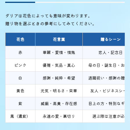
ダリアは花色によっても意味が変わります。
贈り物を選ぶときの参考にしてみてください。
花色
花言葉
贈るシーン
赤
華麗・愛情・情熱
恋人・記念日
ピンク
優雅・気品・真心
母の日・誕生日・お祝
白
感謝・純粋・希望
退職祝い・感謝の贈り
黄色
元気・明るさ・栄華
友人・ビジネスシー
紫
威厳・高貴・存在感
目上の方・特別なギフ
黒（濃紫）
永遠の愛・裏切り
選ぶ際は注意が必要