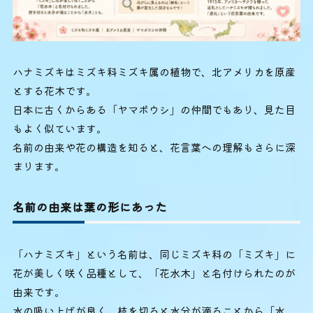
ハナミズキはミズキ科ミズキ属の植物で、北アメリカを原産
とする花木です。
日本に古くからある「ヤマボウシ」の仲間でもあり、見た目
もよく似ています。
名前の由来や花の構造を知ると、花言葉への理解もさらに深
まります。
名前の由来は葉の形にあった
「ハナミズキ」という名前は、同じミズキ科の「ミズキ」に
花が美しく咲く品種として、「花水木」と名付けられたのが
由来です。
水の吸い上げが良く、枝を切ると水分が滴ることから「水