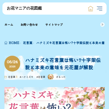
お花マニアの花図鑑
ホーム
お問い合わせ
サイトマップ
HOME
花言葉
ハナミズキ花言葉は怖い?十字架伝説と本来の意味
ハナミズキ花言葉は怖い?十字架伝
06/24
説と本来の意味を元花屋が解説
2026
花言葉
#
ハナミズキ
#
花言葉
さるった