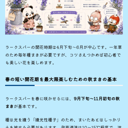
ラークスパーの開花時期は4月下旬〜6月が中心です。一年草
のため毎年種まきが必要ですが、コツさえつかめば初心者で
も美しい花を楽しめます。
春の短い開花期を最大限楽しむための秋まきの基本
ラークスパーを春に咲かせるには、
9月下旬〜11月初旬の秋
まき
が基本です。
種は光を嫌う「嫌光性種子」のため、まいたあとはしっかり
土を被せる必要があります。発芽適温は10〜15℃程度で、涼