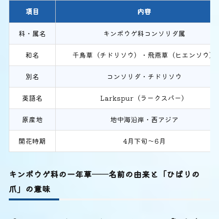
項目
内容
科・属名
キンポウゲ科コンソリダ属
和名
千鳥草（チドリソウ）・飛燕草（ヒエンソウ）
別名
コンソリダ・チドリソウ
英語名
Larkspur（ラークスパー）
原産地
地中海沿岸・西アジア
開花時期
4月下旬〜6月
キンポウゲ科の一年草──名前の由来と「ひばりの
爪」の意味