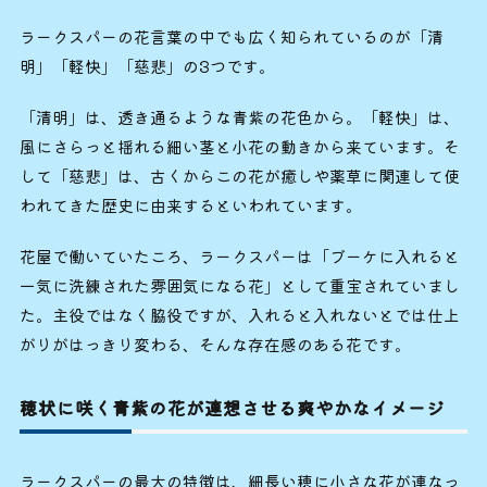
ラークスパーの花言葉の中でも広く知られているのが「清
明」「軽快」「慈悲」の3つです。
「清明」は、透き通るような青紫の花色から。「軽快」は、
風にさらっと揺れる細い茎と小花の動きから来ています。そ
して「慈悲」は、古くからこの花が癒しや薬草に関連して使
われてきた歴史に由来するといわれています。
花屋で働いていたころ、ラークスパーは「ブーケに入れると
一気に洗練された雰囲気になる花」として重宝されていまし
た。主役ではなく脇役ですが、入れると入れないとでは仕上
がりがはっきり変わる、そんな存在感のある花です。
穂状に咲く青紫の花が連想させる爽やかなイメージ
ラークスパーの最大の特徴は、細長い穂に小さな花が連なっ