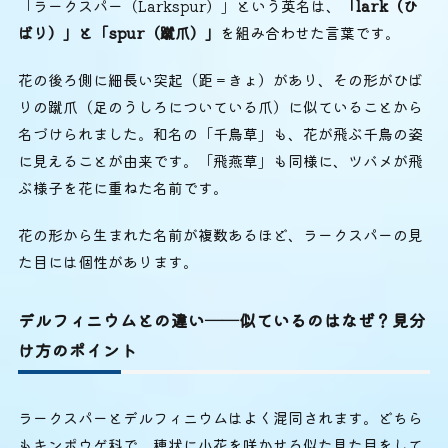
「ラークスパー（Larkspur）」という英名は、
「lark（ひ
ばり）」と「spur（蹴爪）」
を組み合わせた言葉です。
花の後ろ側に細長い突起（距＝きょ）があり、その形がひば
りの蹴爪（足のうしろについている爪）に似ていることから
名づけられました。和名の「千鳥草」も、花が飛ぶ千鳥の姿
に見えることが由来です。「飛燕草」も同様に、ツバメが飛
ぶ様子を花に重ねた名前です。
花の形から生まれた名前が複数あるほど、ラークスパーの見
た目には個性があります。
デルフィニウムとの違い──似ているのはなぜ？見分
け方のポイント
ラークスパーとデルフィニウムはよく混同されます。どちら
もキンポウゲ科で、穂状に小花を咲かせる似た見た目をして