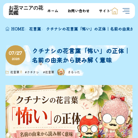
お花マニアの花
ホーム
お問い合わせ
サイトマップ
図鑑
HOME
花言葉
クチナシの花言葉「怖い」の正体｜名前の由来から
クチナシの花言葉「怖い」の正体｜
07/27
名前の由来から読み解く意味
2026
花言葉
#
クチナシ
#
花言葉
さるった