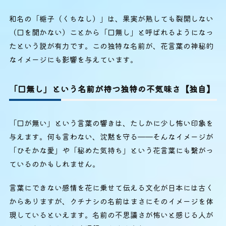
和名の「梔子（くちなし）」は、果実が熟しても裂開しない
（口を開かない）ことから「口無し」と呼ばれるようになっ
たという説が有力です。この独特な名前が、花言葉の神秘的
なイメージにも影響を与えています。
「口無し」という名前が持つ独特の不気味さ【独自】
「口が無い」という言葉の響きは、たしかに少し怖い印象を
与えます。何も言わない、沈黙を守る——そんなイメージが
「ひそかな愛」や「秘めた気持ち」という花言葉にも繋がっ
ているのかもしれません。
言葉にできない感情を花に乗せて伝える文化が日本には古く
からありますが、クチナシの名前はまさにそのイメージを体
現しているといえます。名前の不思議さが怖いと感じる人が